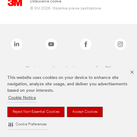
Ustawienia cookie
© 3M 2026. Wszelkie prawa zastrzeżone.
Wymienione marki są znakami towarowymi firmy 3M.
This website uses cookies on your device to enhance site
navigation, analyze site usage, and deliver you advertisements
based on your interests.
Cookie Notice
Reject Non-Essential Cookies
Accept Cookies
Cookie Preferences