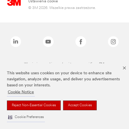
Ustawienia cookie
© 3M 2026. Wszelkie prawa zastrzeżone.
Wymienione marki są znakami towarowymi firmy 3M.
This website uses cookies on your device to enhance site
navigation, analyze site usage, and deliver you advertisements
based on your interests.
Cookie Notice
Reject Non-Essential Cookies
Accept Cookies
Cookie Preferences