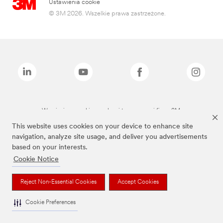
Ustawienia cookie
© 3M 2026. Wszelkie prawa zastrzeżone.
Wymienione marki są znakami towarowymi firmy 3M.
This website uses cookies on your device to enhance site
navigation, analyze site usage, and deliver you advertisements
based on your interests.
Cookie Notice
Reject Non-Essential Cookies
Accept Cookies
Cookie Preferences