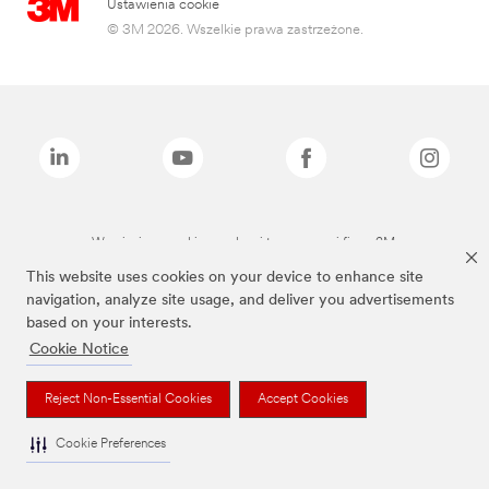
Ustawienia cookie
© 3M 2026. Wszelkie prawa zastrzeżone.
Wymienione marki są znakami towarowymi firmy 3M.
This website uses cookies on your device to enhance site
navigation, analyze site usage, and deliver you advertisements
based on your interests.
Cookie Notice
Reject Non-Essential Cookies
Accept Cookies
Cookie Preferences