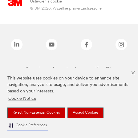
Ustawienia cookie
© 3M 2026. Wszelkie prawa zastrzeżone.
Wymienione marki są znakami towarowymi firmy 3M.
This website uses cookies on your device to enhance site
navigation, analyze site usage, and deliver you advertisements
based on your interests.
Cookie Notice
Reject Non-Essential Cookies
Accept Cookies
Cookie Preferences