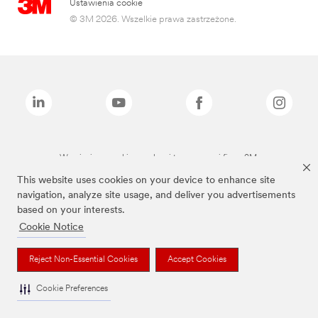
Ustawienia cookie
© 3M 2026. Wszelkie prawa zastrzeżone.
Wymienione marki są znakami towarowymi firmy 3M.
This website uses cookies on your device to enhance site
navigation, analyze site usage, and deliver you advertisements
based on your interests.
Cookie Notice
Reject Non-Essential Cookies
Accept Cookies
Cookie Preferences