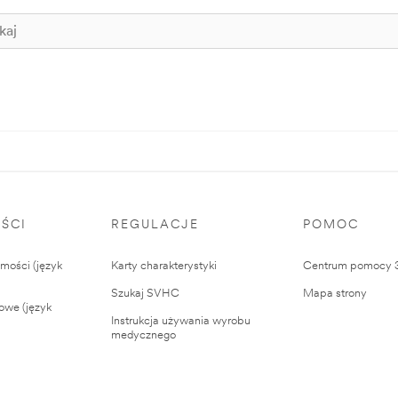
ŚCI
REGULACJE
POMOC
ości (język
Karty charakterystyki
Centrum pomocy
Szukaj SVHC
Mapa strony
owe (język
Instrukcja używania wyrobu
medycznego