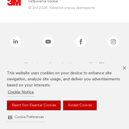
Ustawienia cookie
© 3M 2026. Wszelkie prawa zastrzeżone.
Wymienione marki są znakami towarowymi firmy 3M.
This website uses cookies on your device to enhance site
navigation, analyze site usage, and deliver you advertisements
based on your interests.
Cookie Notice
Reject Non-Essential Cookies
Accept Cookies
Cookie Preferences