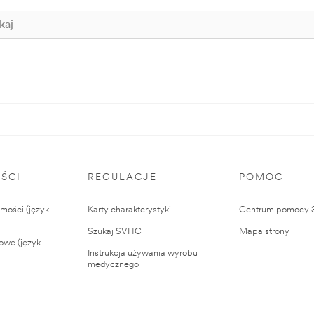
ŚCI
REGULACJE
POMOC
ości (język
Karty charakterystyki
Centrum pomocy
Szukaj SVHC
Mapa strony
owe (język
Instrukcja używania wyrobu
medycznego