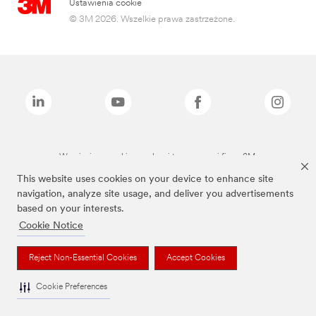
Ustawienia cookie
© 3M 2026. Wszelkie prawa zastrzeżone.
Wymienione marki są znakami towarowymi firmy 3M.
This website uses cookies on your device to enhance site
navigation, analyze site usage, and deliver you advertisements
based on your interests.
Cookie Notice
Reject Non-Essential Cookies
Accept Cookies
Cookie Preferences