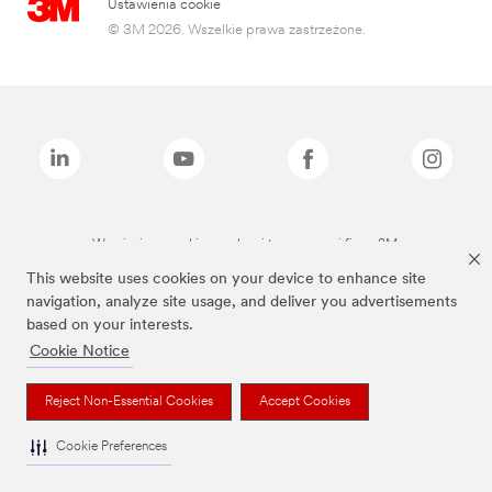
Ustawienia cookie
© 3M 2026. Wszelkie prawa zastrzeżone.
Wymienione marki są znakami towarowymi firmy 3M.
This website uses cookies on your device to enhance site
navigation, analyze site usage, and deliver you advertisements
based on your interests.
Cookie Notice
Reject Non-Essential Cookies
Accept Cookies
Cookie Preferences