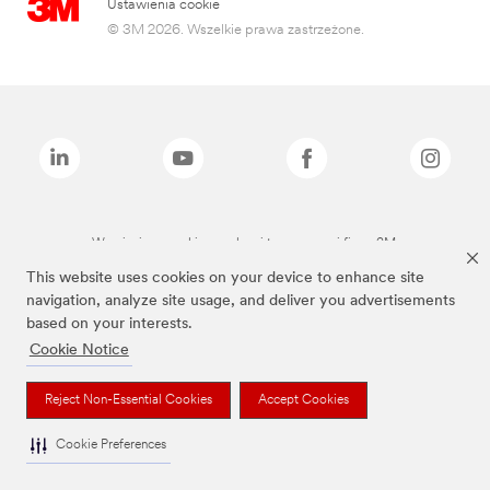
Ustawienia cookie
© 3M 2026. Wszelkie prawa zastrzeżone.
Wymienione marki są znakami towarowymi firmy 3M.
This website uses cookies on your device to enhance site
navigation, analyze site usage, and deliver you advertisements
based on your interests.
Cookie Notice
Reject Non-Essential Cookies
Accept Cookies
Cookie Preferences