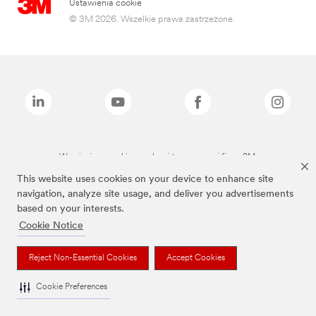
Ustawienia cookie
© 3M 2026. Wszelkie prawa zastrzeżone.
Wymienione marki są znakami towarowymi firmy 3M.
This website uses cookies on your device to enhance site
navigation, analyze site usage, and deliver you advertisements
based on your interests.
Cookie Notice
Reject Non-Essential Cookies
Accept Cookies
Cookie Preferences