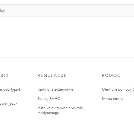
ŚCI
REGULACJE
POMOC
ości (język
Karty charakterystyki
Centrum pomocy
Szukaj SVHC
Mapa strony
owe (język
Instrukcja używania wyrobu
medycznego