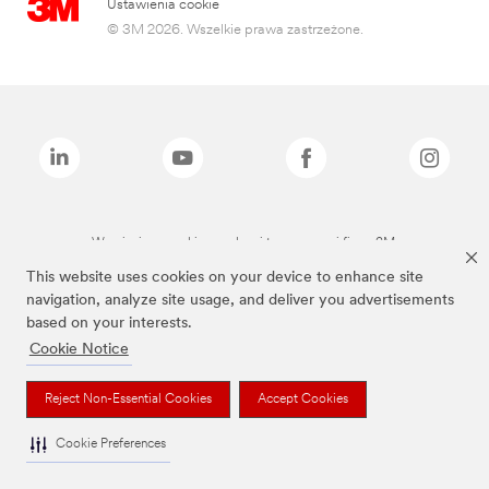
Ustawienia cookie
© 3M 2026. Wszelkie prawa zastrzeżone.
Wymienione marki są znakami towarowymi firmy 3M.
This website uses cookies on your device to enhance site
navigation, analyze site usage, and deliver you advertisements
based on your interests.
Cookie Notice
Reject Non-Essential Cookies
Accept Cookies
Cookie Preferences