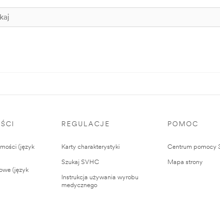
ŚCI
REGULACJE
POMOC
ości (język
Karty charakterystyki
Centrum pomocy
Szukaj SVHC
Mapa strony
owe (język
Instrukcja używania wyrobu
medycznego