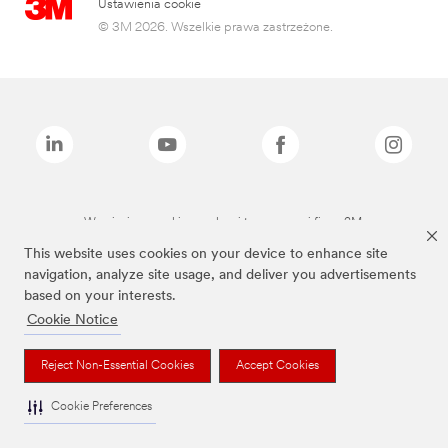
Ustawienia cookie
© 3M 2026. Wszelkie prawa zastrzeżone.
Wymienione marki są znakami towarowymi firmy 3M.
This website uses cookies on your device to enhance site
navigation, analyze site usage, and deliver you advertisements
based on your interests.
Cookie Notice
Reject Non-Essential Cookies
Accept Cookies
Cookie Preferences