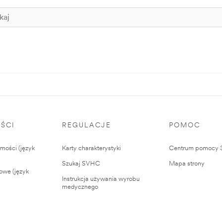
ŚCI
REGULACJE
POMOC
ości (język
Karty charakterystyki
Centrum pomocy
Szukaj SVHC
Mapa strony
owe (język
Instrukcja używania wyrobu
medycznego