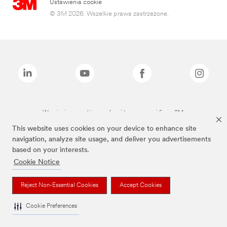
Ustawienia cookie
© 3M 2026. Wszelkie prawa zastrzeżone.
Wymienione marki są znakami towarowymi firmy 3M.
This website uses cookies on your device to enhance site
navigation, analyze site usage, and deliver you advertisements
based on your interests.
Cookie Notice
Reject Non-Essential Cookies
Accept Cookies
Cookie Preferences