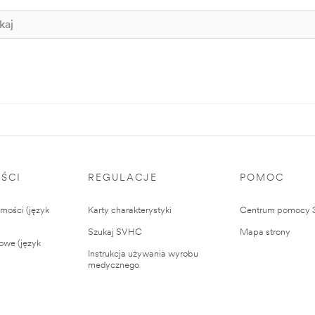
ŚCI
REGULACJE
POMOC
ości (język
Karty charakterystyki
Centrum pomocy
Szukaj SVHC
Mapa strony
owe (język
Instrukcja używania wyrobu
medycznego