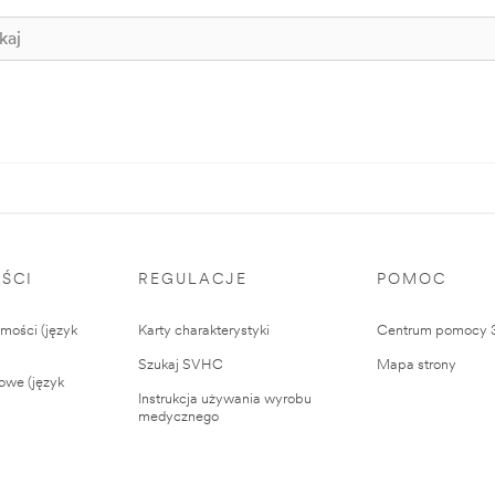
ŚCI
REGULACJE
POMOC
ości (język
Karty charakterystyki
Centrum pomocy
Szukaj SVHC
Mapa strony
owe (język
Instrukcja używania wyrobu
medycznego