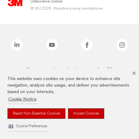
Ustawienia cookie
© 3M 2026. Wszelkie prawa zastrzeżone.
Wymienione marki są znakami towarowymi firmy 3M.
This website uses cookies on your device to enhance site
navigation, analyze site usage, and deliver you advertisements
based on your interests.
Cookie Notice
Reject Non-Essential Cookies
Accept Cookies
Cookie Preferences