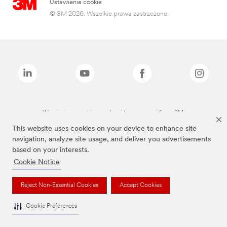
Ustawienia cookie
© 3M 2026. Wszelkie prawa zastrzeżone.
Wymienione marki są znakami towarowymi firmy 3M.
This website uses cookies on your device to enhance site
navigation, analyze site usage, and deliver you advertisements
based on your interests.
Cookie Notice
Reject Non-Essential Cookies
Accept Cookies
Cookie Preferences