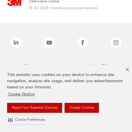
Ustawienia cookie
© 3M 2026. Wszelkie prawa zastrzeżone.
Wymienione marki są znakami towarowymi firmy 3M.
This website uses cookies on your device to enhance site
navigation, analyze site usage, and deliver you advertisements
based on your interests.
Cookie Notice
Reject Non-Essential Cookies
Accept Cookies
Cookie Preferences