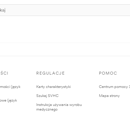
ŚCI
REGULACJE
POMOC
ości (język
Karty charakterystyki
Centrum pomocy
Szukaj SVHC
Mapa strony
owe (język
Instrukcja używania wyrobu
medycznego