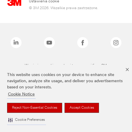
Ustawienia cookie
© 3M 2026. Wszelkie prawa zastrzeżone.
Wymienione marki są znakami towarowymi firmy 3M.
This website uses cookies on your device to enhance site
navigation, analyze site usage, and deliver you advertisements
based on your interests.
Cookie Notice
Reject Non-Essential Cookies
Accept Cookies
Cookie Preferences