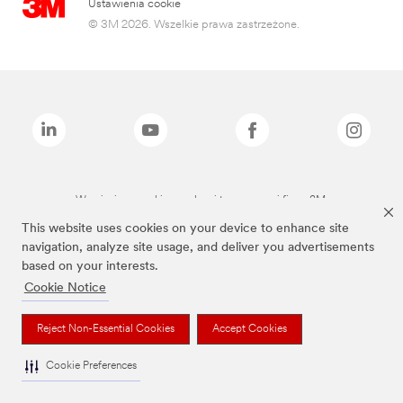
Ustawienia cookie
© 3M 2026. Wszelkie prawa zastrzeżone.
Wymienione marki są znakami towarowymi firmy 3M.
This website uses cookies on your device to enhance site
navigation, analyze site usage, and deliver you advertisements
based on your interests.
Cookie Notice
Reject Non-Essential Cookies
Accept Cookies
Cookie Preferences