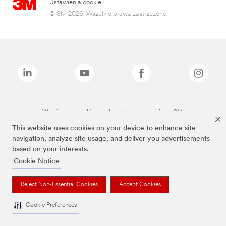
Ustawienia cookie
© 3M 2026. Wszelkie prawa zastrzeżone.
Wymienione marki są znakami towarowymi firmy 3M.
This website uses cookies on your device to enhance site
navigation, analyze site usage, and deliver you advertisements
based on your interests.
Cookie Notice
Reject Non-Essential Cookies
Accept Cookies
Cookie Preferences