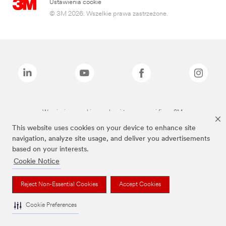
Ustawienia cookie
© 3M 2026. Wszelkie prawa zastrzeżone.
Wymienione marki są znakami towarowymi firmy 3M.
This website uses cookies on your device to enhance site
navigation, analyze site usage, and deliver you advertisements
based on your interests.
Cookie Notice
Reject Non-Essential Cookies
Accept Cookies
Cookie Preferences