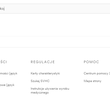
ŚCI
REGULACJE
POMOC
ości (język
Karty charakterystyki
Centrum pomocy
Szukaj SVHC
Mapa strony
owe (język
Instrukcja używania wyrobu
medycznego