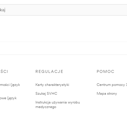
ŚCI
REGULACJE
POMOC
ości (język
Karty charakterystyki
Centrum pomocy
Szukaj SVHC
Mapa strony
owe (język
Instrukcja używania wyrobu
medycznego