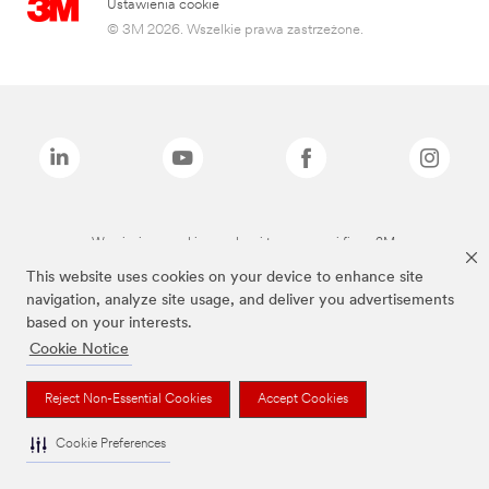
Ustawienia cookie
© 3M 2026. Wszelkie prawa zastrzeżone.
Wymienione marki są znakami towarowymi firmy 3M.
This website uses cookies on your device to enhance site
navigation, analyze site usage, and deliver you advertisements
based on your interests.
Cookie Notice
Reject Non-Essential Cookies
Accept Cookies
Cookie Preferences