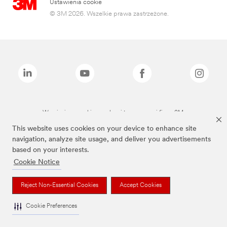
Ustawienia cookie
© 3M 2026. Wszelkie prawa zastrzeżone.
Wymienione marki są znakami towarowymi firmy 3M.
This website uses cookies on your device to enhance site
navigation, analyze site usage, and deliver you advertisements
based on your interests.
Cookie Notice
Reject Non-Essential Cookies
Accept Cookies
Cookie Preferences