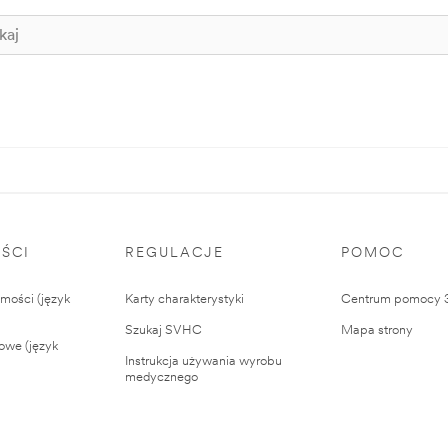
ŚCI
REGULACJE
POMOC
ości (język
Karty charakterystyki
Centrum pomocy
Szukaj SVHC
Mapa strony
owe (język
Instrukcja używania wyrobu
medycznego