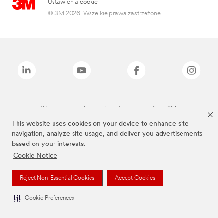
Ustawienia cookie
© 3M 2026. Wszelkie prawa zastrzeżone.
Wymienione marki są znakami towarowymi firmy 3M.
This website uses cookies on your device to enhance site
navigation, analyze site usage, and deliver you advertisements
based on your interests.
Cookie Notice
Reject Non-Essential Cookies
Accept Cookies
Cookie Preferences