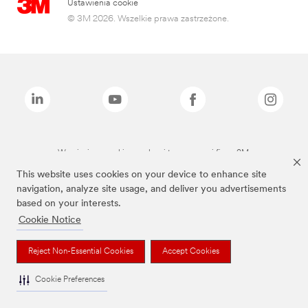
Ustawienia cookie
© 3M 2026. Wszelkie prawa zastrzeżone.
Wymienione marki są znakami towarowymi firmy 3M.
This website uses cookies on your device to enhance site
navigation, analyze site usage, and deliver you advertisements
based on your interests.
Cookie Notice
Reject Non-Essential Cookies
Accept Cookies
Cookie Preferences