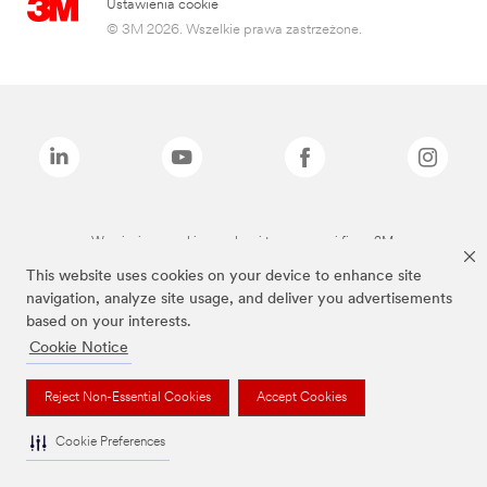
Ustawienia cookie
© 3M 2026. Wszelkie prawa zastrzeżone.
Wymienione marki są znakami towarowymi firmy 3M.
This website uses cookies on your device to enhance site
navigation, analyze site usage, and deliver you advertisements
based on your interests.
Cookie Notice
Reject Non-Essential Cookies
Accept Cookies
Cookie Preferences