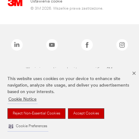
Ustawienia cookie
© 3M 2026. Wszelkie prawa zastrzeżone.
Wymienione marki są znakami towarowymi firmy 3M.
This website uses cookies on your device to enhance site
navigation, analyze site usage, and deliver you advertisements
based on your interests.
Cookie Notice
Reject Non-Essential Cookies
Accept Cookies
Cookie Preferences