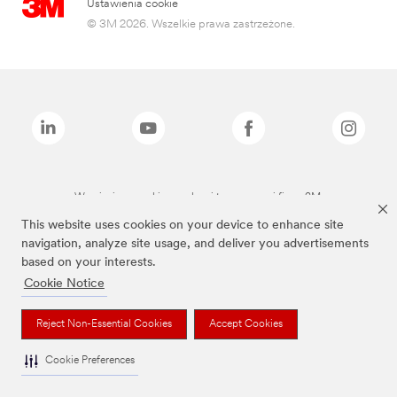
Ustawienia cookie
© 3M 2026. Wszelkie prawa zastrzeżone.
Wymienione marki są znakami towarowymi firmy 3M.
This website uses cookies on your device to enhance site
navigation, analyze site usage, and deliver you advertisements
based on your interests.
Cookie Notice
Reject Non-Essential Cookies
Accept Cookies
Cookie Preferences