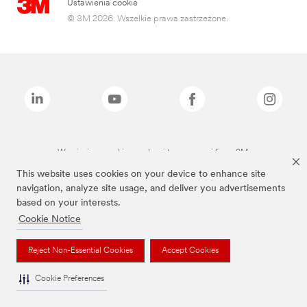
Ustawienia cookie
© 3M 2026. Wszelkie prawa zastrzeżone.
Wymienione marki są znakami towarowymi firmy 3M.
This website uses cookies on your device to enhance site
navigation, analyze site usage, and deliver you advertisements
based on your interests.
Cookie Notice
Reject Non-Essential Cookies
Accept Cookies
Cookie Preferences