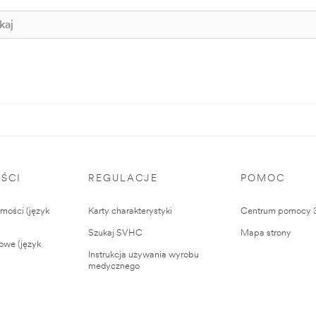
ŚCI
REGULACJE
POMOC
ości (język
Karty charakterystyki
Centrum pomocy
Szukaj SVHC
Mapa strony
owe (język
Instrukcja używania wyrobu
medycznego