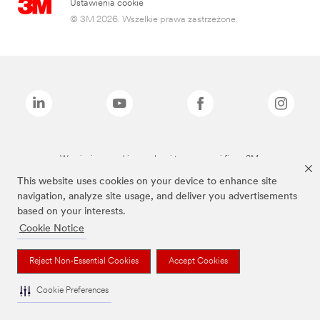
Ustawienia cookie
© 3M 2026. Wszelkie prawa zastrzeżone.
Wymienione marki są znakami towarowymi firmy 3M.
This website uses cookies on your device to enhance site
navigation, analyze site usage, and deliver you advertisements
based on your interests.
Cookie Notice
Reject Non-Essential Cookies
Accept Cookies
Cookie Preferences