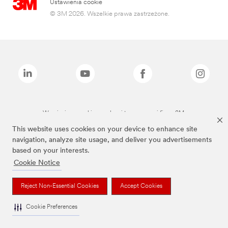
Ustawienia cookie
© 3M 2026. Wszelkie prawa zastrzeżone.
Wymienione marki są znakami towarowymi firmy 3M.
This website uses cookies on your device to enhance site
navigation, analyze site usage, and deliver you advertisements
based on your interests.
Cookie Notice
Reject Non-Essential Cookies
Accept Cookies
Cookie Preferences