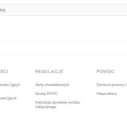
ŚCI
REGULACJE
POMOC
ości (język
Karty charakterystyki
Centrum pomocy
Szukaj SVHC
Mapa strony
owe (język
Instrukcja używania wyrobu
medycznego