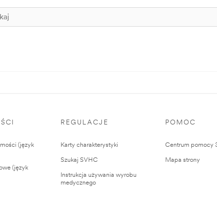
ŚCI
REGULACJE
POMOC
ości (język
Karty charakterystyki
Centrum pomocy
Szukaj SVHC
Mapa strony
owe (język
Instrukcja używania wyrobu
medycznego