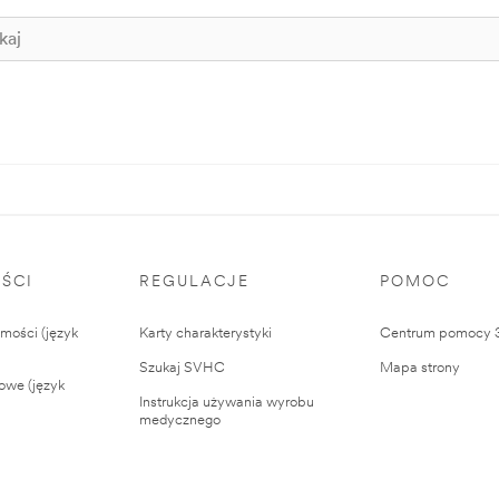
ŚCI
REGULACJE
POMOC
ości (język
Karty charakterystyki
Centrum pomocy
Szukaj SVHC
Mapa strony
owe (język
Instrukcja używania wyrobu
medycznego