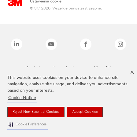
Ustawienia cookie
© 3M 2026. Wszelkie prawa zastrzeżone.
Wymienione marki są znakami towarowymi firmy 3M.
This website uses cookies on your device to enhance site
navigation, analyze site usage, and deliver you advertisements
based on your interests.
Cookie Notice
Reject Non-Essential Cookies
Accept Cookies
Cookie Preferences