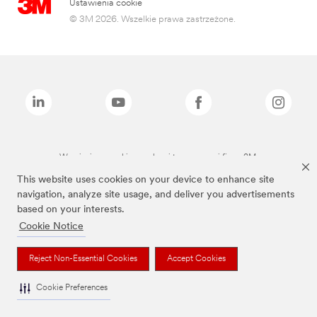
Ustawienia cookie
© 3M 2026. Wszelkie prawa zastrzeżone.
Wymienione marki są znakami towarowymi firmy 3M.
This website uses cookies on your device to enhance site
navigation, analyze site usage, and deliver you advertisements
based on your interests.
Cookie Notice
Reject Non-Essential Cookies
Accept Cookies
Cookie Preferences