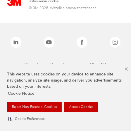
Ustawienia cookie
© 3M 2026. Wszelkie prawa zastrzeżone.
Wymienione marki są znakami towarowymi firmy 3M.
This website uses cookies on your device to enhance site
navigation, analyze site usage, and deliver you advertisements
based on your interests.
Cookie Notice
Reject Non-Essential Cookies
Accept Cookies
Cookie Preferences