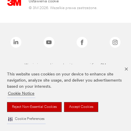
Ustawienia cookie
© 3M 2026. Wszelkie prawa zastrzeżone.
Wymienione marki są znakami towarowymi firmy 3M.
This website uses cookies on your device to enhance site
navigation, analyze site usage, and deliver you advertisements
based on your interests.
Cookie Notice
Reject Non-Essential Cookies
Accept Cookies
Cookie Preferences